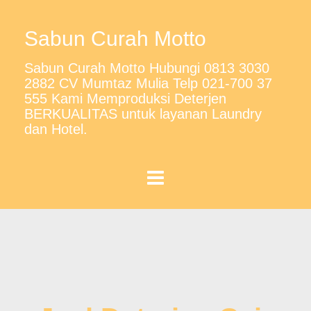
Sabun Curah Motto
Sabun Curah Motto Hubungi 0813 3030
2882 CV Mumtaz Mulia Telp 021-700 37
555 Kami Memproduksi Deterjen
BERKUALITAS untuk layanan Laundry
dan Hotel.