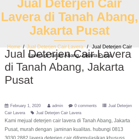
Jual Deterjen Cair
Lavera di Tanah Abang,
Jakarta Pusat
Home
/
Jual Deterjen Cair Lavera
/ Jual Deterjen Cair
Jual Deterjen Cair Lavera
Lavera di Tanah Abang, Jakarta Pusat
di Tanah Abang, Jakarta
Pusat
February 1, 2020
admin
0 comments
Jual Deterjen
Cair Lavera
Jual Deterjen Cair Lavera
Kami mejual deterjen cair lavera di Tanah Abang, Jakarta
Pusat, murah dengan jaminan kualitas. hubungi 0813
3030 2882 lavera deterjen cair diformulasikan khususs