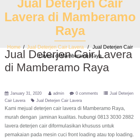
Jual Deterjen Cair
Lavera di Mamberamo
Raya
Home
/
Jual Deterjen Cair Lavera
/ Jual Deterjen Cair
Jual Deterjen Cair Lavera
Lavera di Mamberamo Raya
di Mamberamo Raya
January 31, 2020
admin
0 comments
Jual Deterjen
Cair Lavera
Jual Deterjen Cair Lavera
Kami mejual deterjen cair lavera di Mamberamo Raya,
murah dengan jaminan kualitas. hubungi 0813 3030 2882
lavera deterjen cair diformulasikan khususs untuk
pemakaian pada mesin cuci front loading atau top loading.