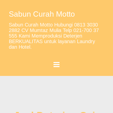
Sabun Curah Motto
Sabun Curah Motto Hubungi 0813 3030
2882 CV Mumtaz Mulia Telp 021-700 37
555 Kami Memproduksi Deterjen
BERKUALITAS untuk layanan Laundry
dan Hotel.