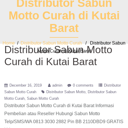
Distributor Sabun
Motto Curah di Kutai
Barat
Home
/
Distributor Sabun Motto Curah
/ Distributor Sabun
Distributor Sabun Motto
Motto Curah di Kutai Barat
Curah di Kutai Barat
December 16, 2019
admin
0 comments
Distributor
Sabun Motto Curah
Distributor Sabun Motto
Distributor Sabun
Motto Curah
Sabun Motto Curah
Distributor Sabun Motto Curah di Kutai Barat
Informasi
Pembelian atau Reseller Hubungi Sabun Motto
Telp/SMS/WA 0813 3030 2882 Pin BB 2110DBD9 GRATIS