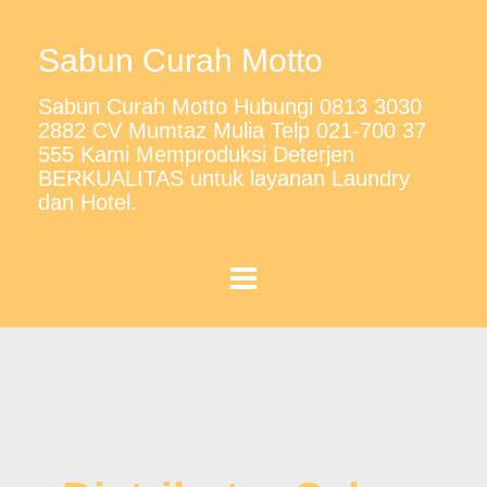
Sabun Curah Motto
Sabun Curah Motto Hubungi 0813 3030
2882 CV Mumtaz Mulia Telp 021-700 37
555 Kami Memproduksi Deterjen
BERKUALITAS untuk layanan Laundry
dan Hotel.