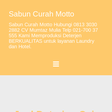
Sabun Curah Motto
Sabun Curah Motto Hubungi 0813 3030
2882 CV Mumtaz Mulia Telp 021-700 37
555 Kami Memproduksi Deterjen
BERKUALITAS untuk layanan Laundry
dan Hotel.