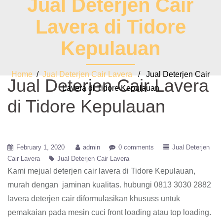
Jual Deterjen Cair
Lavera di Tidore
Kepulauan
Home
/
Jual Deterjen Cair Lavera
/ Jual Deterjen Cair
Jual Deterjen Cair Lavera
Lavera di Tidore Kepulauan
di Tidore Kepulauan
February 1, 2020
admin
0 comments
Jual Deterjen
Cair Lavera
Jual Deterjen Cair Lavera
Kami mejual deterjen cair lavera di Tidore Kepulauan,
murah dengan jaminan kualitas. hubungi 0813 3030 2882
lavera deterjen cair diformulasikan khususs untuk
pemakaian pada mesin cuci front loading atau top loading.