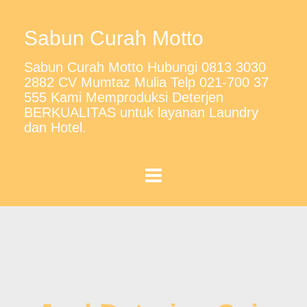
Sabun Curah Motto
Sabun Curah Motto Hubungi 0813 3030
2882 CV Mumtaz Mulia Telp 021-700 37
555 Kami Memproduksi Deterjen
BERKUALITAS untuk layanan Laundry
dan Hotel.