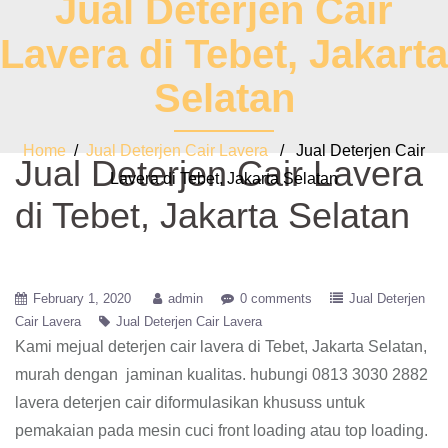
Jual Deterjen Cair
Lavera di Tebet, Jakarta
Selatan
Home
/
Jual Deterjen Cair Lavera
/ Jual Deterjen Cair
Jual Deterjen Cair Lavera
Lavera di Tebet, Jakarta Selatan
di Tebet, Jakarta Selatan
February 1, 2020
admin
0 comments
Jual Deterjen
Cair Lavera
Jual Deterjen Cair Lavera
Kami mejual deterjen cair lavera di Tebet, Jakarta Selatan,
murah dengan jaminan kualitas. hubungi 0813 3030 2882
lavera deterjen cair diformulasikan khususs untuk
pemakaian pada mesin cuci front loading atau top loading.