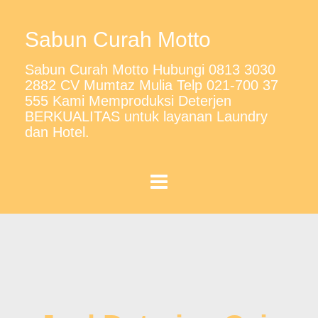
Sabun Curah Motto
Sabun Curah Motto Hubungi 0813 3030
2882 CV Mumtaz Mulia Telp 021-700 37
555 Kami Memproduksi Deterjen
BERKUALITAS untuk layanan Laundry
dan Hotel.