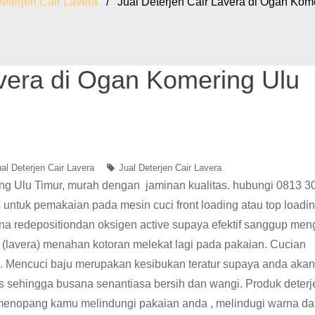
Deterjen Cair Lavera
/ Jual Deterjen Cair Lavera di Ogan Kome
avera di Ogan Komering Ulu
al Deterjen Cair Lavera
Jual Deterjen Cair Lavera
ing Ulu Timur, murah dengan jaminan kualitas. hubungi 0813 3
 untuk pemakaian pada mesin cuci front loading atau top loadin
a redepositiondan oksigen active supaya efektif sanggup men
 (lavera) menahan kotoran melekat lagi pada pakaian. Cucian
. Mencuci baju merupakan kesibukan teratur supaya anda akan
s sehingga busana senantiasa bersih dan wangi. Produk deterje
 ini menopang kamu melindungi pakaian anda , melindugi warna d