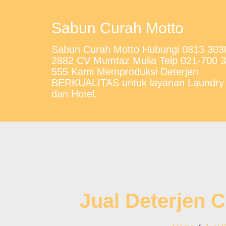
Sabun Curah Motto
Sabun Curah Motto Hubungi 0813 303
2882 CV Mumtaz Mulia Telp 021-700 
555 Kami Memproduksi Deterjen
BERKUALITAS untuk layanan Laundry
dan Hotel.
Jual Deterjen 