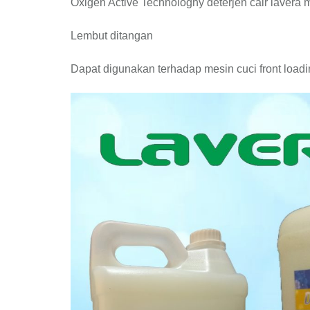
Oxigen Active Technologhy deterjen cair lavera
Lembut ditangan
Dapat digunakan terhadap mesin cuci front loadi