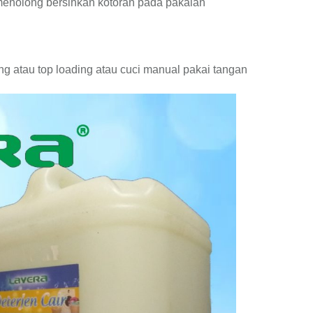
 menolong bersihkan kotoran pada pakaian
ng atau top loading atau cuci manual pakai tangan