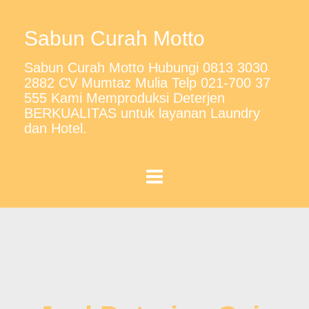
Sabun Curah Motto
Sabun Curah Motto Hubungi 0813 3030
2882 CV Mumtaz Mulia Telp 021-700 37
555 Kami Memproduksi Deterjen
BERKUALITAS untuk layanan Laundry
dan Hotel.