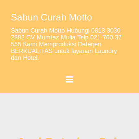
Sabun Curah Motto
Sabun Curah Motto Hubungi 0813 3030
2882 CV Mumtaz Mulia Telp 021-700 37
555 Kami Memproduksi Deterjen
BERKUALITAS untuk layanan Laundry
dan Hotel.