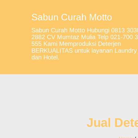
Sabun Curah Motto
Sabun Curah Motto Hubungi 0813 303
2882 CV Mumtaz Mulia Telp 021-700 
555 Kami Memproduksi Deterjen
BERKUALITAS untuk layanan Laundry
dan Hotel.
Jual Det