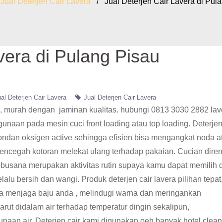
/
Jual Deterjen Cair Lavera
/ Jual Deterjen Cair Lavera di Pul
vera di Pulang Pisau
al Deterjen Cair Lavera
Jual Deterjen Cair Lavera
au, murah dengan jaminan kualitas. hubungi 0813 3030 2882 lav
unaan pada mesin cuci front loading atau top loading. Deterjen
dan oksigen active sehingga efisien bisa mengangkat noda a
mencegah kotoran melekat ulang terhadap pakaian. Cucian dir
busana merupakan aktivitas rutin supaya kamu dapat memilih d
alu bersih dan wangi. Produk deterjen cair lavera pilihan tepat
nda menjaga baju anda , melindugi warna dan meringankan
larut didalam air terhadap temperatur dingin sekalipun,
unaan air, Deterjen cair kami digunakan oeh banyak hotel,clea