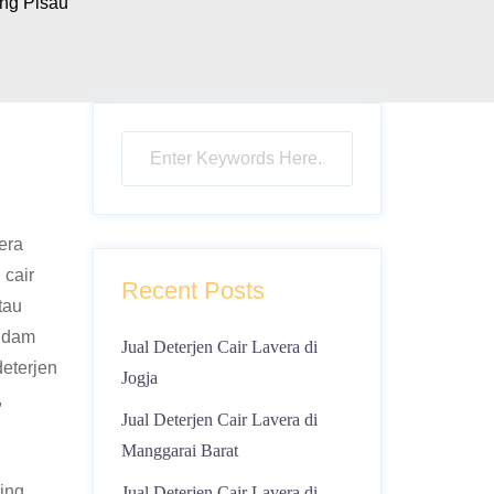
ang Pisau
era
 cair
Recent Posts
tau
endam
Jual Deterjen Cair Lavera di
eterjen
Jogja
,
Jual Deterjen Cair Lavera di
Manggarai Barat
ning
Jual Deterjen Cair Lavera di