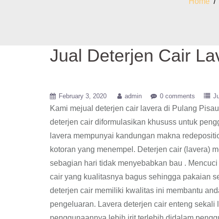
Home
Jual Deterjen Cair La
February 3, 2020
admin
0 comments
Ju
Kami mejual deterjen cair lavera di Pulang Pis
deterjen cair diformulasikan khususs untuk pengg
lavera mempunyai kandungan makna redeposition
kotoran yang menempel. Deterjen cair (lavera) 
sebagian hari tidak menyebabkan bau . Mencuci 
cair yang kualitasnya bagus sehingga pakaian sel
deterjen cair memiliki kwalitas ini membantu a
pengeluaran. Lavera deterjen cair enteng sekali 
penggunaannya lebih irit terlebih didalam pengg