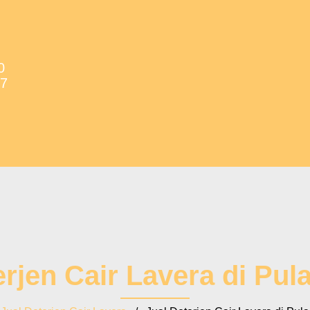
0
37
erjen Cair Lavera di Pul