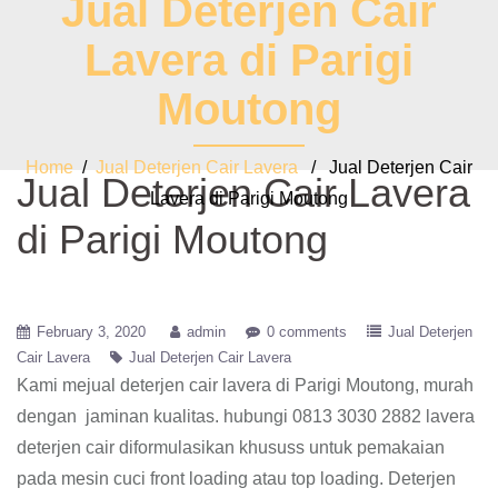
Jual Deterjen Cair
Lavera di Parigi
Moutong
Home
/
Jual Deterjen Cair Lavera
/ Jual Deterjen Cair
Jual Deterjen Cair Lavera
Lavera di Parigi Moutong
di Parigi Moutong
February 3, 2020
admin
0 comments
Jual Deterjen
Cair Lavera
Jual Deterjen Cair Lavera
Kami mejual deterjen cair lavera di Parigi Moutong, murah
dengan jaminan kualitas. hubungi 0813 3030 2882 lavera
deterjen cair diformulasikan khususs untuk pemakaian
pada mesin cuci front loading atau top loading. Deterjen