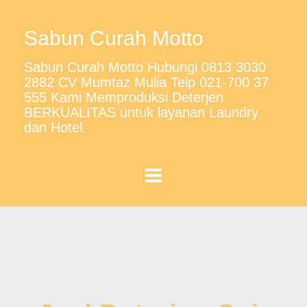
Sabun Curah Motto
Sabun Curah Motto Hubungi 0813 3030
2882 CV Mumtaz Mulia Telp 021-700 37
555 Kami Memproduksi Deterjen
BERKUALITAS untuk layanan Laundry
dan Hotel.