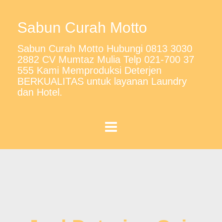
Sabun Curah Motto
Sabun Curah Motto Hubungi 0813 3030
2882 CV Mumtaz Mulia Telp 021-700 37
555 Kami Memproduksi Deterjen
BERKUALITAS untuk layanan Laundry
dan Hotel.