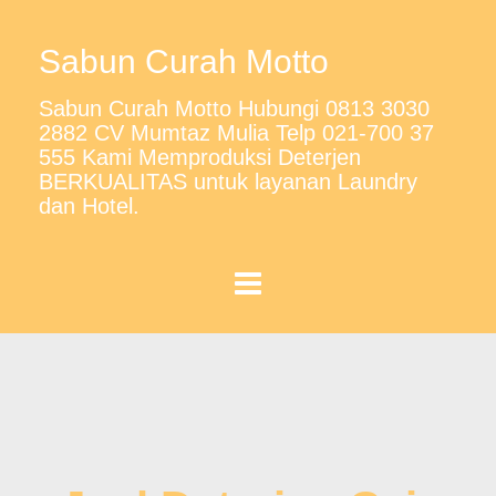
Sabun Curah Motto
Sabun Curah Motto Hubungi 0813 3030
2882 CV Mumtaz Mulia Telp 021-700 37
555 Kami Memproduksi Deterjen
BERKUALITAS untuk layanan Laundry
dan Hotel.