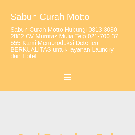
Sabun Curah Motto
Sabun Curah Motto Hubungi 0813 3030
2882 CV Mumtaz Mulia Telp 021-700 37
555 Kami Memproduksi Deterjen
BERKUALITAS untuk layanan Laundry
dan Hotel.