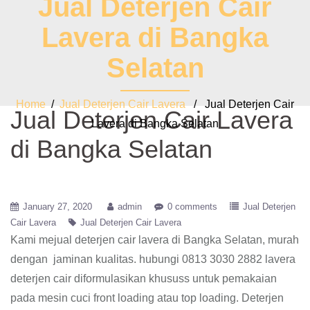
Jual Deterjen Cair
Lavera di Bangka
Selatan
Home
/
Jual Deterjen Cair Lavera
/ Jual Deterjen Cair
Jual Deterjen Cair Lavera
Lavera di Bangka Selatan
di Bangka Selatan
January 27, 2020
admin
0 comments
Jual Deterjen
Cair Lavera
Jual Deterjen Cair Lavera
Kami mejual deterjen cair lavera di Bangka Selatan, murah
dengan jaminan kualitas. hubungi 0813 3030 2882 lavera
deterjen cair diformulasikan khususs untuk pemakaian
pada mesin cuci front loading atau top loading. Deterjen