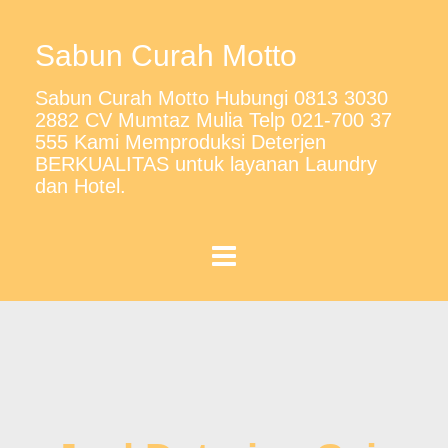
Sabun Curah Motto
Sabun Curah Motto Hubungi 0813 3030
2882 CV Mumtaz Mulia Telp 021-700 37
555 Kami Memproduksi Deterjen
BERKUALITAS untuk layanan Laundry
dan Hotel.