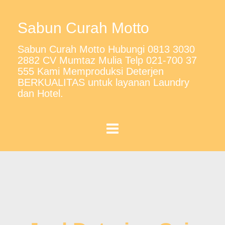
Sabun Curah Motto
Sabun Curah Motto Hubungi 0813 3030
2882 CV Mumtaz Mulia Telp 021-700 37
555 Kami Memproduksi Deterjen
BERKUALITAS untuk layanan Laundry
dan Hotel.