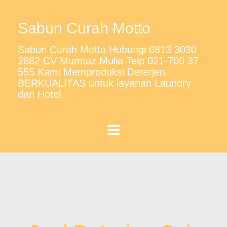
Sabun Curah Motto
Sabun Curah Motto Hubungi 0813 3030
2882 CV Mumtaz Mulia Telp 021-700 37
555 Kami Memproduksi Deterjen
BERKUALITAS untuk layanan Laundry
dan Hotel.