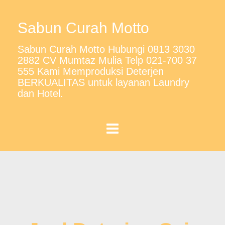
Sabun Curah Motto
Sabun Curah Motto Hubungi 0813 3030
2882 CV Mumtaz Mulia Telp 021-700 37
555 Kami Memproduksi Deterjen
BERKUALITAS untuk layanan Laundry
dan Hotel.