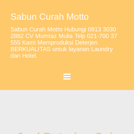
Sabun Curah Motto
Sabun Curah Motto Hubungi 0813 3030
2882 CV Mumtaz Mulia Telp 021-700 37
555 Kami Memproduksi Deterjen
BERKUALITAS untuk layanan Laundry
dan Hotel.