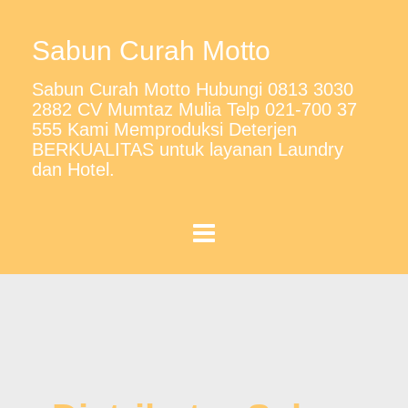
Sabun Curah Motto
Sabun Curah Motto Hubungi 0813 3030
2882 CV Mumtaz Mulia Telp 021-700 37
555 Kami Memproduksi Deterjen
BERKUALITAS untuk layanan Laundry
dan Hotel.