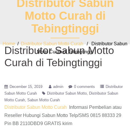
Distributor Sabun
Motto Curah di
Tebingtinggi
Home
/
Distributor Sabun Motto Curah
/ Distributor Sabun
Distributor Sabun Motto
Motto Curah di Tebingtinggi
Curah di Tebingtinggi
December 15, 2019
admin
0 comments
Distributor
Sabun Motto Curah
Distributor Sabun Motto
Distributor Sabun
Motto Curah
Sabun Motto Curah
Distributor Sabun Motto Curah
Informasi Pembelian atau
Reseller Hubungi Sabun Motto Telp/SMS 0815 88333 29
Pin BB 2110DBD9 GRATIS kirim