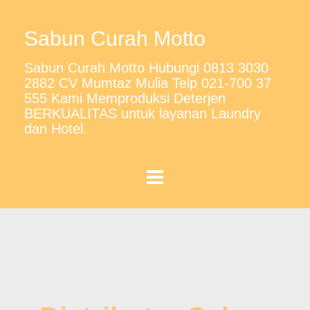
Sabun Curah Motto
Sabun Curah Motto Hubungi 0813 3030
2882 CV Mumtaz Mulia Telp 021-700 37
555 Kami Memproduksi Deterjen
BERKUALITAS untuk layanan Laundry
dan Hotel.