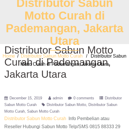
Distributor Sabun
Motto Curah di
Pademangan, Jakarta
Utara
Distributor Sabun Motto
Home
/
Distributor Sabun Motto Curah
/ Distributor Sabun
Curah di Pademangan,
Motto Curah di Pademangan, Jakarta Utara
Jakarta Utara
December 15, 2019
admin
0 comments
Distributor
Sabun Motto Curah
Distributor Sabun Motto
Distributor Sabun
Motto Curah
Sabun Motto Curah
Distributor Sabun Motto Curah
Info Pembelian atau
Reseller Hubungi Sabun Motto Telp/SMS 0815 88333 29