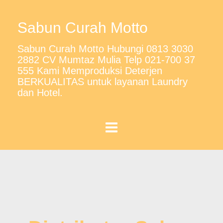
Sabun Curah Motto
Sabun Curah Motto Hubungi 0813 3030
2882 CV Mumtaz Mulia Telp 021-700 37
555 Kami Memproduksi Deterjen
BERKUALITAS untuk layanan Laundry
dan Hotel.