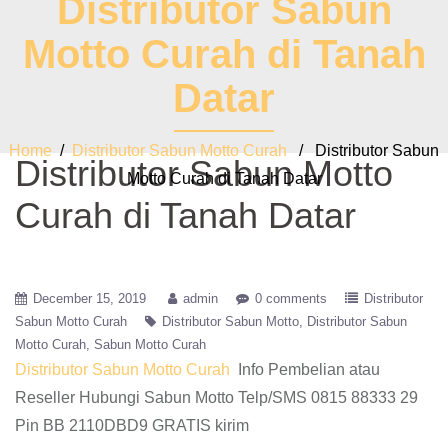
Distributor Sabun
Motto Curah di Tanah
Datar
Home
/
Distributor Sabun Motto Curah
/ Distributor Sabun
Distributor Sabun Motto
Motto Curah di Tanah Datar
Curah di Tanah Datar
December 15, 2019
admin
0 comments
Distributor
Sabun Motto Curah
Distributor Sabun Motto
Distributor Sabun
Motto Curah
Sabun Motto Curah
Distributor Sabun Motto Curah
Info Pembelian atau
Reseller Hubungi Sabun Motto Telp/SMS 0815 88333 29
Pin BB 2110DBD9 GRATIS kirim