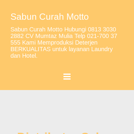
Sabun Curah Motto
Sabun Curah Motto Hubungi 0813 3030
2882 CV Mumtaz Mulia Telp 021-700 37
555 Kami Memproduksi Deterjen
BERKUALITAS untuk layanan Laundry
dan Hotel.