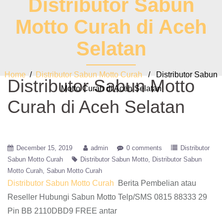
Distributor Sabun
Motto Curah di Aceh
Selatan
Home
/
Distributor Sabun Motto Curah
/ Distributor Sabun
Distributor Sabun Motto
Motto Curah di Aceh Selatan
Curah di Aceh Selatan
December 15, 2019
admin
0 comments
Distributor
Sabun Motto Curah
Distributor Sabun Motto
Distributor Sabun
Motto Curah
Sabun Motto Curah
Distributor Sabun Motto Curah
Berita Pembelian atau
Reseller Hubungi Sabun Motto Telp/SMS 0815 88333 29
Pin BB 2110DBD9 FREE antar