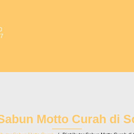
0
37
 Sabun Motto Curah di S