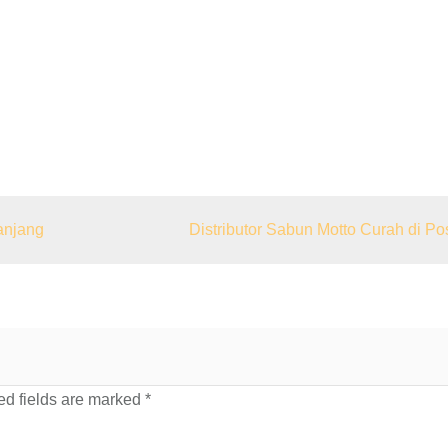
anjang
Distributor Sabun Motto Curah di Po
d fields are marked
*