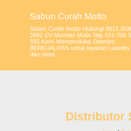
Sabun Curah Motto
Sabun Curah Motto Hubungi 0813 303
2882 CV Mumtaz Mulia Telp 021-700 
555 Kami Memproduksi Deterjen
BERKUALITAS untuk layanan Laundry
dan Hotel.
Distributor