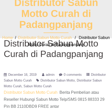
Distributor Sabun
Motto Curah di
Padangpanjang
Home
/
Distributor Sabun Motto Curah
/ Distributor Sabun
Distributor Sabun Motto
Motto Curah di Padangpanjang
Curah di Padangpanjang
December 16, 2019
admin
0 comments
Distributor
Sabun Motto Curah
Distributor Sabun Motto
Distributor Sabun
Motto Curah
Sabun Motto Curah
Distributor Sabun Motto Curah
Berita Pembelian atau
Reseller Hubungi Sabun Motto Telp/SMS 0815 88333 29
Pin BB 2110DBD9 FREE antar