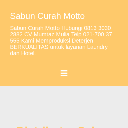
Sabun Curah Motto
Sabun Curah Motto Hubungi 0813 3030
2882 CV Mumtaz Mulia Telp 021-700 37
555 Kami Memproduksi Deterjen
BERKUALITAS untuk layanan Laundry
dan Hotel.