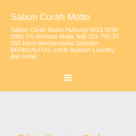
Sabun Curah Motto
Sabun Curah Motto Hubungi 0813 3030
2882 CV Mumtaz Mulia Telp 021-700 37
555 Kami Memproduksi Deterjen
BERKUALITAS untuk layanan Laundry
dan Hotel.