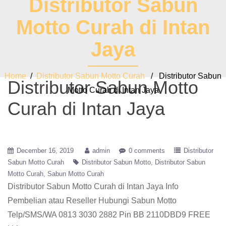
Distributor Sabun
Motto Curah di Intan
Jaya
Home
/
Distributor Sabun Motto Curah
/ Distributor Sabun
Distributor Sabun Motto
Motto Curah di Intan Jaya
Curah di Intan Jaya
December 16, 2019
admin
0 comments
Distributor
Sabun Motto Curah
Distributor Sabun Motto
Distributor Sabun
Motto Curah
Sabun Motto Curah
Distributor Sabun Motto Curah di Intan Jaya
Info
Pembelian atau Reseller Hubungi Sabun Motto
Telp/SMS/WA 0813 3030 2882 Pin BB 2110DBD9 FREE