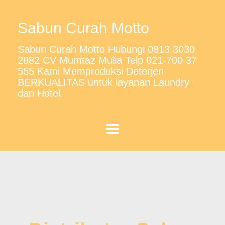
Sabun Curah Motto
Sabun Curah Motto Hubungi 0813 3030
2882 CV Mumtaz Mulia Telp 021-700 37
555 Kami Memproduksi Deterjen
BERKUALITAS untuk layanan Laundry
dan Hotel.