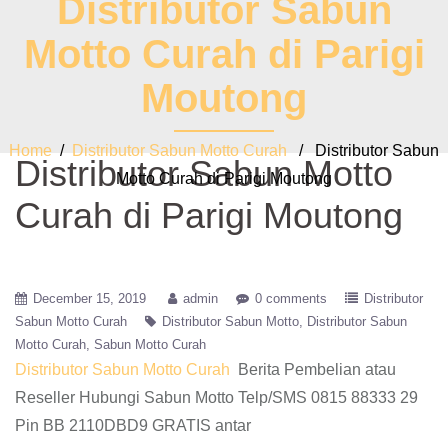
Distributor Sabun
Motto Curah di Parigi
Moutong
Home
/
Distributor Sabun Motto Curah
/ Distributor Sabun
Distributor Sabun Motto
Motto Curah di Parigi Moutong
Curah di Parigi Moutong
December 15, 2019
admin
0 comments
Distributor
Sabun Motto Curah
Distributor Sabun Motto
Distributor Sabun
Motto Curah
Sabun Motto Curah
Distributor Sabun Motto Curah
Berita Pembelian atau
Reseller Hubungi Sabun Motto Telp/SMS 0815 88333 29
Pin BB 2110DBD9 GRATIS antar