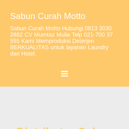
Sabun Curah Motto
Sabun Curah Motto Hubungi 0813 3030
2882 CV Mumtaz Mulia Telp 021-700 37
555 Kami Memproduksi Deterjen
BERKUALITAS untuk layanan Laundry
dan Hotel.