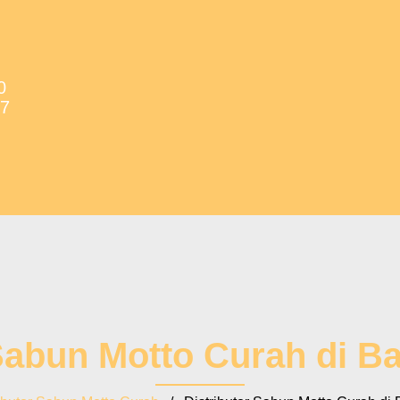
0
37
 Sabun Motto Curah di B