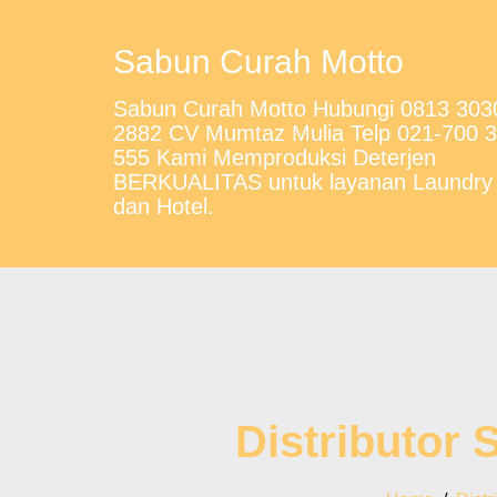
Sabun Curah Motto
Sabun Curah Motto Hubungi 0813 303
2882 CV Mumtaz Mulia Telp 021-700 
555 Kami Memproduksi Deterjen
BERKUALITAS untuk layanan Laundry
dan Hotel.
Distributor