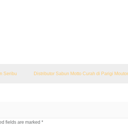
n Seribu
Distributor Sabun Motto Curah di Parigi Mouto
d fields are marked
*