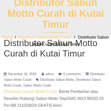
Distributor Sabun
Motto Curah di Kutai
Timur
Home
/
Distributor Sabun Motto Curah
/ Distributor Sabun
Distributor Sabun Motto
Motto Curah di Kutai Timur
Curah di Kutai Timur
December 16, 2019
admin
0 comments
Distributor
Sabun Motto Curah
Distributor Sabun Motto
Distributor Sabun
Motto Curah
Sabun Motto Curah
Distributor Sabun Motto Curah
Berita Pembelian atau
Reseller Hubungi Sabun Motto Telp/SMS 0815 88333 29
Pin BB 2110DBD9 GRATIS kirim