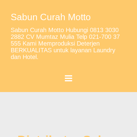
Sabun Curah Motto
Sabun Curah Motto Hubungi 0813 3030
2882 CV Mumtaz Mulia Telp 021-700 37
555 Kami Memproduksi Deterjen
BERKUALITAS untuk layanan Laundry
dan Hotel.