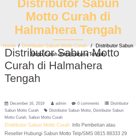
Distributor Sabun
Motto Curah di
Halmahera Tengah
Home
/
Distributor Sabun Motto Curah
/ Distributor Sabun
Distributor Sabun Motto
Motto Curah di Halmahera Tengah
Curah di Halmahera
Tengah
December 16, 2019
admin
0 comments
Distributor
Sabun Motto Curah
Distributor Sabun Motto
Distributor Sabun
Motto Curah
Sabun Motto Curah
Distributor Sabun Motto Curah
Info Pembelian atau
Reseller Hubungi Sabun Motto Telp/SMS 0815 88333 29