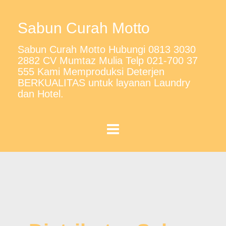
Sabun Curah Motto
Sabun Curah Motto Hubungi 0813 3030
2882 CV Mumtaz Mulia Telp 021-700 37
555 Kami Memproduksi Deterjen
BERKUALITAS untuk layanan Laundry
dan Hotel.