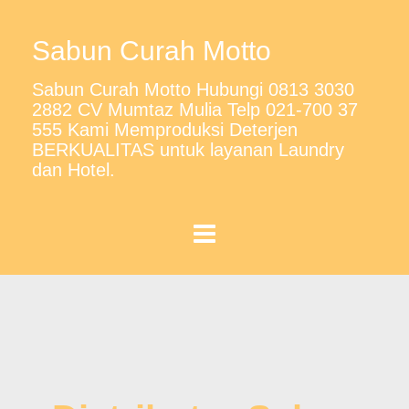
Sabun Curah Motto
Sabun Curah Motto Hubungi 0813 3030
2882 CV Mumtaz Mulia Telp 021-700 37
555 Kami Memproduksi Deterjen
BERKUALITAS untuk layanan Laundry
dan Hotel.