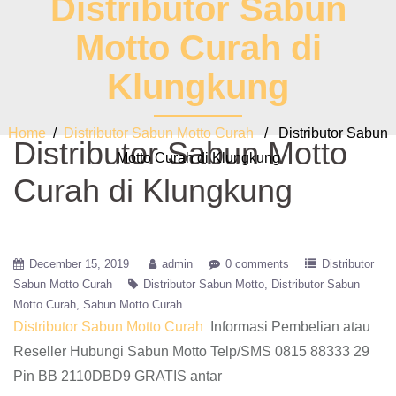
Distributor Sabun
Motto Curah di
Klungkung
Home
/
Distributor Sabun Motto Curah
/ Distributor Sabun
Distributor Sabun Motto
Motto Curah di Klungkung
Curah di Klungkung
December 15, 2019
admin
0 comments
Distributor
Sabun Motto Curah
Distributor Sabun Motto
Distributor Sabun
Motto Curah
Sabun Motto Curah
Distributor Sabun Motto Curah
Informasi Pembelian atau
Reseller Hubungi Sabun Motto Telp/SMS 0815 88333 29
Pin BB 2110DBD9 GRATIS antar