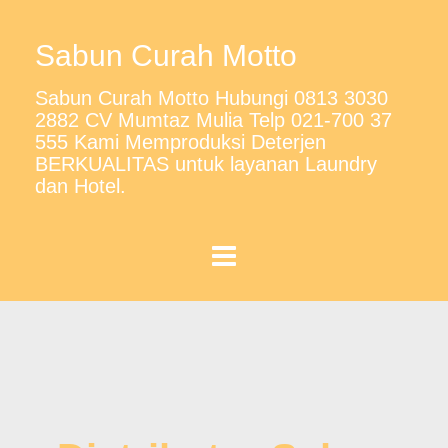
Sabun Curah Motto
Sabun Curah Motto Hubungi 0813 3030
2882 CV Mumtaz Mulia Telp 021-700 37
555 Kami Memproduksi Deterjen
BERKUALITAS untuk layanan Laundry
dan Hotel.