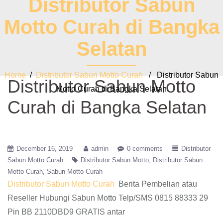
Distributor Sabun
Motto Curah di Bangka
Selatan
Home
/
Distributor Sabun Motto Curah
/ Distributor Sabun
Distributor Sabun Motto
Motto Curah di Bangka Selatan
Curah di Bangka Selatan
December 16, 2019
admin
0 comments
Distributor
Sabun Motto Curah
Distributor Sabun Motto
Distributor Sabun
Motto Curah
Sabun Motto Curah
Distributor Sabun Motto Curah
Berita Pembelian atau
Reseller Hubungi Sabun Motto Telp/SMS 0815 88333 29
Pin BB 2110DBD9 GRATIS antar