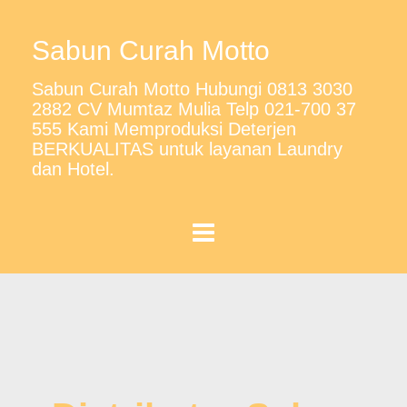
Sabun Curah Motto
Sabun Curah Motto Hubungi 0813 3030
2882 CV Mumtaz Mulia Telp 021-700 37
555 Kami Memproduksi Deterjen
BERKUALITAS untuk layanan Laundry
dan Hotel.