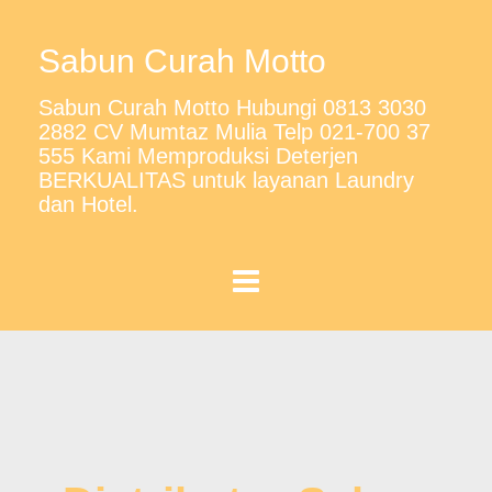
Sabun Curah Motto
Sabun Curah Motto Hubungi 0813 3030
2882 CV Mumtaz Mulia Telp 021-700 37
555 Kami Memproduksi Deterjen
BERKUALITAS untuk layanan Laundry
dan Hotel.