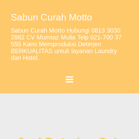
Sabun Curah Motto
Sabun Curah Motto Hubungi 0813 3030
2882 CV Mumtaz Mulia Telp 021-700 37
555 Kami Memproduksi Deterjen
BERKUALITAS untuk layanan Laundry
dan Hotel.