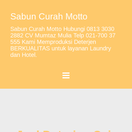
Sabun Curah Motto
Sabun Curah Motto Hubungi 0813 3030
2882 CV Mumtaz Mulia Telp 021-700 37
555 Kami Memproduksi Deterjen
BERKUALITAS untuk layanan Laundry
dan Hotel.