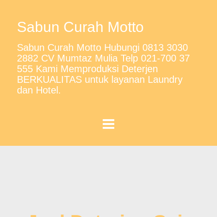
Sabun Curah Motto
Sabun Curah Motto Hubungi 0813 3030
2882 CV Mumtaz Mulia Telp 021-700 37
555 Kami Memproduksi Deterjen
BERKUALITAS untuk layanan Laundry
dan Hotel.