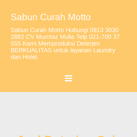
Sabun Curah Motto
Sabun Curah Motto Hubungi 0813 3030
2882 CV Mumtaz Mulia Telp 021-700 37
555 Kami Memproduksi Deterjen
BERKUALITAS untuk layanan Laundry
dan Hotel.