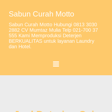
Sabun Curah Motto
Sabun Curah Motto Hubungi 0813 3030
2882 CV Mumtaz Mulia Telp 021-700 37
555 Kami Memproduksi Deterjen
BERKUALITAS untuk layanan Laundry
dan Hotel.