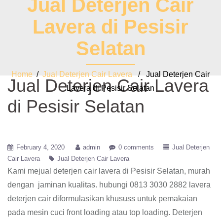
Jual Deterjen Cair
Lavera di Pesisir
Selatan
Home
/
Jual Deterjen Cair Lavera
/ Jual Deterjen Cair
Jual Deterjen Cair Lavera
Lavera di Pesisir Selatan
di Pesisir Selatan
February 4, 2020
admin
0 comments
Jual Deterjen
Cair Lavera
Jual Deterjen Cair Lavera
Kami mejual deterjen cair lavera di Pesisir Selatan, murah
dengan jaminan kualitas. hubungi 0813 3030 2882 lavera
deterjen cair diformulasikan khususs untuk pemakaian
pada mesin cuci front loading atau top loading. Deterjen