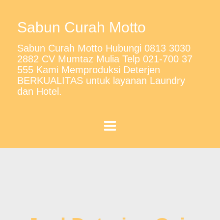
Sabun Curah Motto
Sabun Curah Motto Hubungi 0813 3030
2882 CV Mumtaz Mulia Telp 021-700 37
555 Kami Memproduksi Deterjen
BERKUALITAS untuk layanan Laundry
dan Hotel.