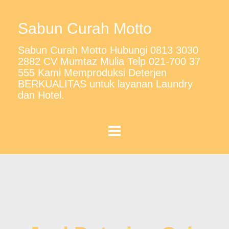
Sabun Curah Motto
Sabun Curah Motto Hubungi 0813 3030
2882 CV Mumtaz Mulia Telp 021-700 37
555 Kami Memproduksi Deterjen
BERKUALITAS untuk layanan Laundry
dan Hotel.