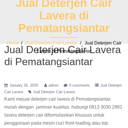
Jual Deterjen Cair
Lavera di
Pematangsiantar
Home
/
Jual Deterjen Cair Lavera
/ Jual Deterjen Cair
Jual Deterjen Cair Lavera
Lavera di Pematangsiantar
di Pematangsiantar
January 26, 2020
admin
0 comments
Jual Deterjen
Cair Lavera
Jual Deterjen Cair Lavera
Kami mejual deterjen cair lavera di Pematangsiantar,
murah dengan jaminan kualitas. hubungi 0813 3030 2882
lavera deterjen cair diformulasikan khususs untuk
penggunaan pada mesin cuci front loading atau top