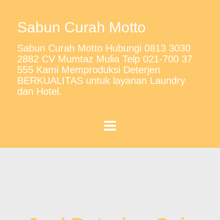
Sabun Curah Motto
Sabun Curah Motto Hubungi 0813 3030
2882 CV Mumtaz Mulia Telp 021-700 37
555 Kami Memproduksi Deterjen
BERKUALITAS untuk layanan Laundry
dan Hotel.