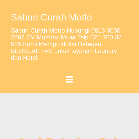
Sabun Curah Motto
Sabun Curah Motto Hubungi 0813 3030
2882 CV Mumtaz Mulia Telp 021-700 37
555 Kami Memproduksi Deterjen
BERKUALITAS untuk layanan Laundry
dan Hotel.