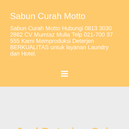
Sabun Curah Motto
Sabun Curah Motto Hubungi 0813 3030
2882 CV Mumtaz Mulia Telp 021-700 37
555 Kami Memproduksi Deterjen
BERKUALITAS untuk layanan Laundry
dan Hotel.