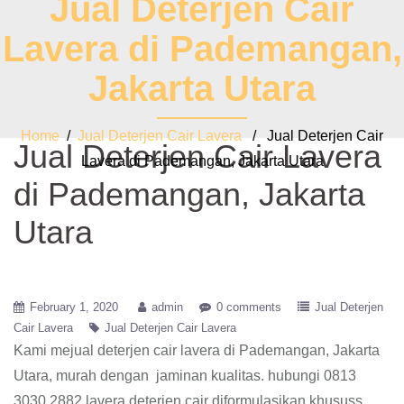
Jual Deterjen Cair
Lavera di Pademangan,
Jakarta Utara
Home
/
Jual Deterjen Cair Lavera
/ Jual Deterjen Cair
Jual Deterjen Cair Lavera
Lavera di Pademangan, Jakarta Utara
di Pademangan, Jakarta
Utara
February 1, 2020
admin
0 comments
Jual Deterjen
Cair Lavera
Jual Deterjen Cair Lavera
Kami mejual deterjen cair lavera di Pademangan, Jakarta
Utara, murah dengan jaminan kualitas. hubungi 0813
3030 2882 lavera deterjen cair diformulasikan khususs