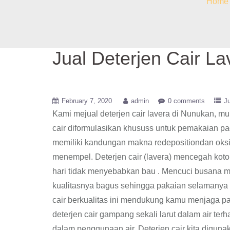
Home
Jual Deterjen Cair L
February 7, 2020
admin
0 comments
Ju
Kami mejual deterjen cair lavera di Nunukan, m
cair diformulasikan khususs untuk pemakaian pada
memiliki kandungan makna redepositiondan oksi
menempel. Deterjen cair (lavera) mencegah kot
hari tidak menyebabkan bau . Mencuci busana me
kualitasnya bagus sehingga pakaian selamanya be
cair berkualitas ini mendukung kamu menjaga p
deterjen cair gampang sekali larut dalam air ter
dalam penggunaan air, Deterjen cair kita digunak