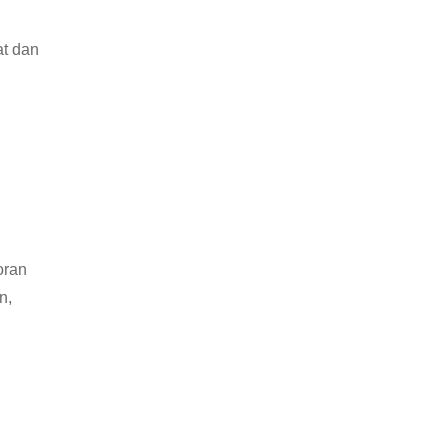
at dan
oran
n,