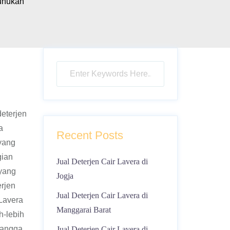
unukan
deterjen
a
Recent Posts
yang
gian
Jual Deterjen Cair Lavera di
 yang
Jogja
erjen
Jual Deterjen Cair Lavera di
Lavera
Manggarai Barat
h-lebih
tangga ,
Jual Deterjen Cair Lavera di