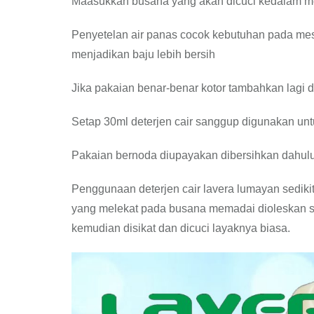
Maasukkan busana yang akan dicuci kedalam me
Penyetelan air panas cocok kebutuhan pada me
menjadikan baju lebih bersih
Jika pakaian benar-benar kotor tambahkan lagi d
Setap 30ml deterjen cair sanggup digunakan u
Pakaian bernoda diupayakan dibersihkan dahulu
Penggunaan deterjen cair lavera lumayan sediki
yang melekat pada busana memadai dioleskan se
kemudian disikat dan dicuci layaknya biasa.