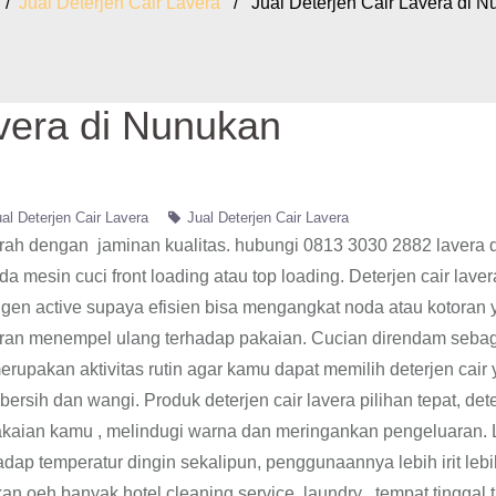
/
Jual Deterjen Cair Lavera
/ Jual Deterjen Cair Lavera di N
avera di Nunukan
al Deterjen Cair Lavera
Jual Deterjen Cair Lavera
urah dengan jaminan kualitas. hubungi 0813 3030 2882 lavera 
 mesin cuci front loading atau top loading. Deterjen cair laver
gen active supaya efisien bisa mengangkat noda atau kotoran 
oran menempel ulang terhadap pakaian. Cucian direndam seba
rupakan aktivitas rutin agar kamu dapat memilih deterjen cair
rsih dan wangi. Produk deterjen cair lavera pilihan tepat, det
akaian kamu , melindugi warna dan meringankan pengeluaran. 
hadap temperatur dingin sekalipun, penggunaannya lebih irit lebi
an oeh banyak hotel,cleaning service, laundry , tempat tinggal 