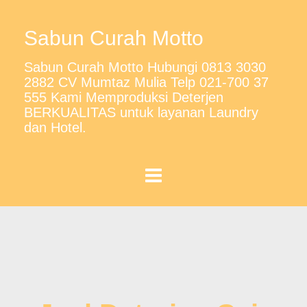
Sabun Curah Motto
Sabun Curah Motto Hubungi 0813 3030
2882 CV Mumtaz Mulia Telp 021-700 37
555 Kami Memproduksi Deterjen
BERKUALITAS untuk layanan Laundry
dan Hotel.