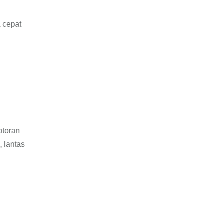
 cepat
otoran
 lantas