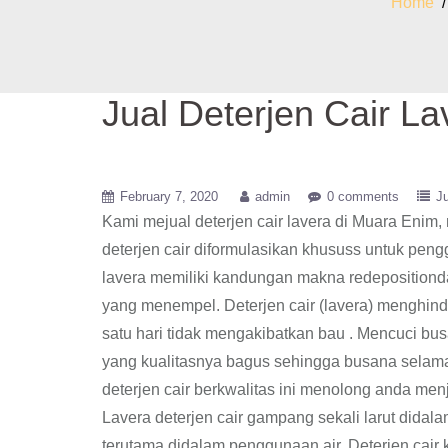
Home
Jual Deterjen Cair L
February 7, 2020
admin
0 comments
Ju
Kami mejual deterjen cair lavera di Muara Enim
deterjen cair diformulasikan khususs untuk pengg
lavera memiliki kandungan makna redepositionda
yang menempel. Deterjen cair (lavera) menghind
satu hari tidak mengakibatkan bau . Mencuci bus
yang kualitasnya bagus sehingga busana selamany
deterjen cair berkwalitas ini menolong anda m
Lavera deterjen cair gampang sekali larut didala
terutama didalam penggunaan air, Deterjen cair k