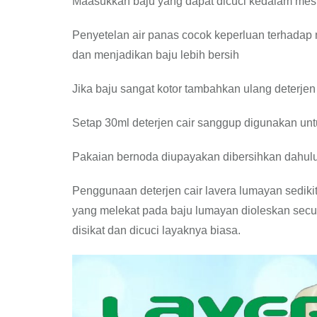
Maasukkan baju yang dapat dicuci kedalam mesi
Penyetelan air panas cocok keperluan terhadap
dan menjadikan baju lebih bersih
Jika baju sangat kotor tambahkan ulang deterje
Setap 30ml deterjen cair sanggup digunakan un
Pakaian bernoda diupayakan dibersihkan dahulu
Penggunaan deterjen cair lavera lumayan sedikit
yang melekat pada baju lumayan dioleskan secu
disikat dan dicuci layaknya biasa.