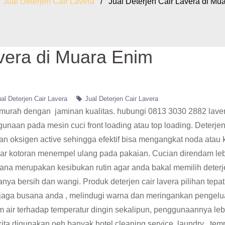
/
Jual Deterjen Cair Lavera
/ Jual Deterjen Cair Lavera di Mu
avera di Muara Enim
al Deterjen Cair Lavera
Jual Deterjen Cair Lavera
, murah dengan jaminan kualitas. hubungi 0813 3030 2882 lave
unaan pada mesin cuci front loading atau top loading. Deterjen
n oksigen active sehingga efektif bisa mengangkat noda atau 
ar kotoran menempel ulang pada pakaian. Cucian direndam leb
ana merupakan kesibukan rutin agar anda bakal memilih deterj
a bersih dan wangi. Produk deterjen cair lavera pilihan tepat
enjaga busana anda , melindugi warna dan meringankan pengelu
m air terhadap temperatur dingin sekalipun, penggunaannya lebih
ita digunakan oeh banyak hotel,cleaning service, laundry , tem