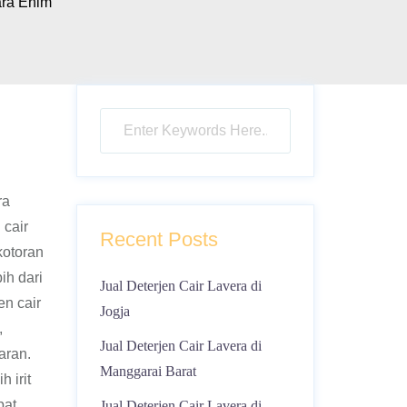
ara Enim
ra
 cair
Recent Posts
kotoran
ih dari
Jual Deterjen Cair Lavera di
en cair
Jogja
,
Jual Deterjen Cair Lavera di
aran.
Manggarai Barat
 irit
pat
Jual Deterjen Cair Lavera di