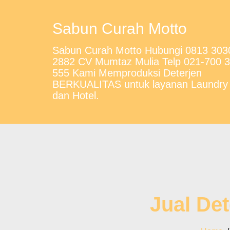
Sabun Curah Motto
Sabun Curah Motto Hubungi 0813 303
2882 CV Mumtaz Mulia Telp 021-700 
555 Kami Memproduksi Deterjen
BERKUALITAS untuk layanan Laundry
dan Hotel.
Jual Det