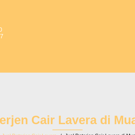
0
37
erjen Cair Lavera di M