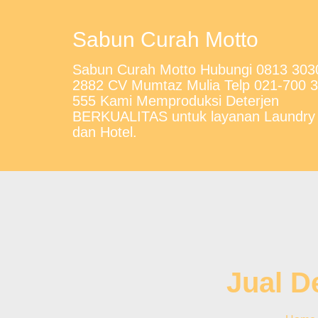
Sabun Curah Motto
Sabun Curah Motto Hubungi 0813 303
2882 CV Mumtaz Mulia Telp 021-700 
555 Kami Memproduksi Deterjen
BERKUALITAS untuk layanan Laundry
dan Hotel.
Jual D