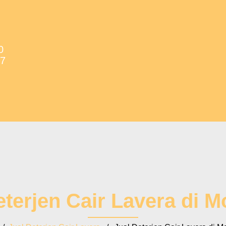
0
37
eterjen Cair Lavera di M