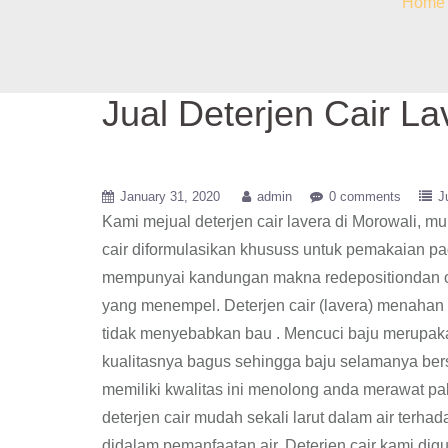
Home
Jual Deterjen Cair La
January 31, 2020
admin
0 comments
J
Kami mejual deterjen cair lavera di Morowali, m
cair diformulasikan khususs untuk pemakaian pada
mempunyai kandungan makna redepositiondan ok
yang menempel. Deterjen cair (lavera) menahan 
tidak menyebabkan bau . Mencuci baju merupakan
kualitasnya bagus sehingga baju selamanya bersih
memiliki kwalitas ini menolong anda merawat p
deterjen cair mudah sekali larut dalam air terha
didalam pemanfaatan air, Deterjen cair kami dig