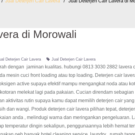
/
Jual Deterjen Cair Lavera
/ Jual Deterjen Cair Lavera di M
vera di Morowali
ual Deterjen Cair Lavera
Jual Deterjen Cair Lavera
urah dengan jaminan kualitas. hubungi 0813 3030 2882 lavera 
 mesin cuci front loading atau top loading. Deterjen cair laver
sigen active supaya efektif mampu mengangkat noda atau ko
kotoran melekat lagi pada pakaian. Cucian direndam sebagian 
 aktivitas rutin supaya kamu dapat memilih deterjen cair yang
 dan wangi. Produk deterjen cair lavera pilihan tepat, deterjen
akaian anda , melindugi warna dan meringankan pengeluaran. 
dap temperatur dingin sekalipun, penggunaannya lebih hemat ter
unakan oeh banyak hotel,cleaning service, laundry , rumah tang