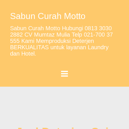
Sabun Curah Motto
Sabun Curah Motto Hubungi 0813 3030
2882 CV Mumtaz Mulia Telp 021-700 37
555 Kami Memproduksi Deterjen
BERKUALITAS untuk layanan Laundry
dan Hotel.